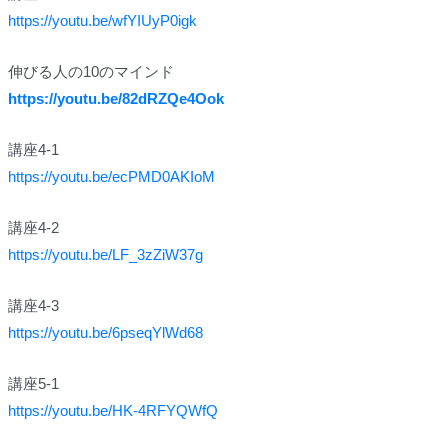
https://youtu.be/wfYIUyP0igk
伸びる人の10のマインド
https://youtu.be/82dRZQe4Ook
講座4-1
https://youtu.be/ecPMD0AKIoM
講座4-2
https://youtu.be/LF_3zZiW37g
講座4-3
https://youtu.be/6pseqYlWd68
講座5-1
https://youtu.be/HK-4RFYQWfQ