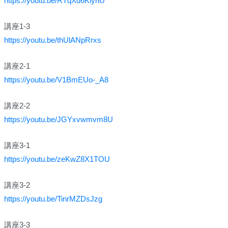
https://youtu.be/RTqXd6KiynU
講座1-3
https://youtu.be/thUlANpRrxs
講座2-1
https://youtu.be/V1BmEUo-_A8
講座2-2
https://youtu.be/JGYxvwmvm8U
講座3-1
https://youtu.be/zeKwZ8X1TOU
講座3-2
https://youtu.be/TinrMZDsJzg
講座3-3