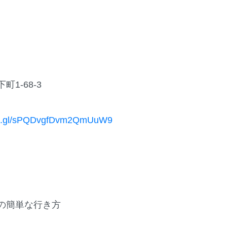
1-68-3
goo.gl/sPQDvgfDvm2QmUuW9
の簡単な行き方